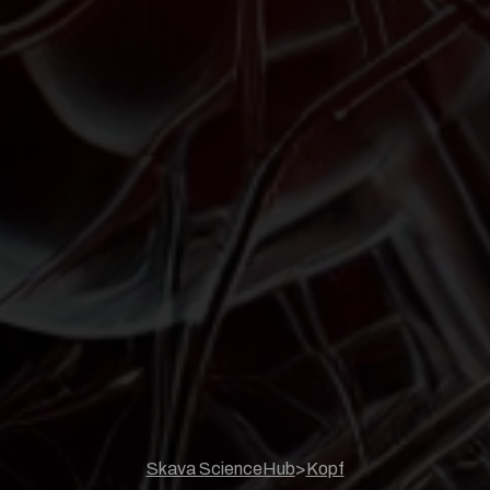
Skava ScienceHub
>
Kopf