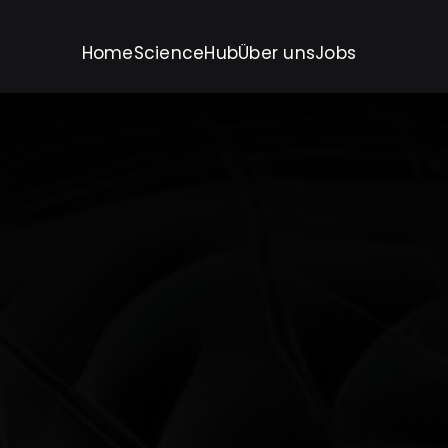
Home
ScienceHub
Über uns
Jobs