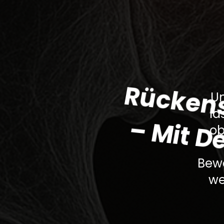
U
la
ob
Bewe
we