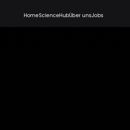
Home
ScienceHub
Über uns
Jobs