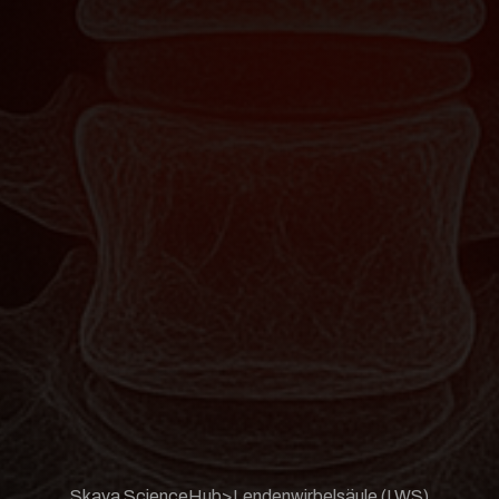
Skava ScienceHub
>
Lendenwirbelsäule (LWS)