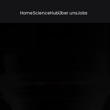
Home
ScienceHub
Über uns
Jobs