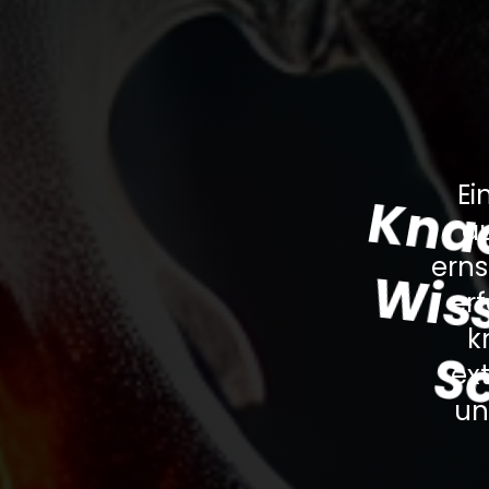
Ei
au
erns
er
k
ex
un